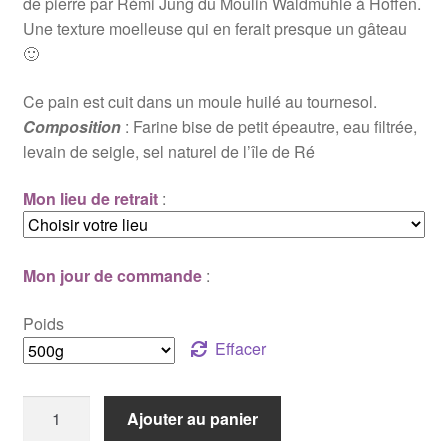
de pierre par Rémi Jung du Moulin Waldmuhle à Hoffen.
Une texture moelleuse qui en ferait presque un gâteau
🙂
Ce pain est cuit dans un moule huilé au tournesol.
Composition
: Farine bise de petit épeautre, eau filtrée,
levain de seigle, sel naturel de l’île de Ré
Mon lieu de retrait
:
Mon jour de commande
:
Poids
Effacer
quantité
Ajouter au panier
de