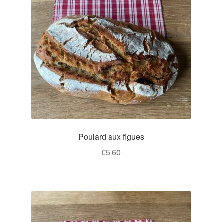
Poulard aux figues
€
5,60
Ce
produit
a
plusieurs
variations.